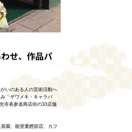
あわせ、作品パ
障がいのある人の芸術活動へ
組み「ザワメキ・キャラバ
光寺表参道商店街の10店舗
長喜園、能登重鰹節店、カフ