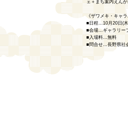
ェ＋まち案内えんが
《ザワメキ・キャラバ
■日程…10月20日(木
■会場…ギャラリープ
■入場料…無料
■問合せ…長野県社会福祉